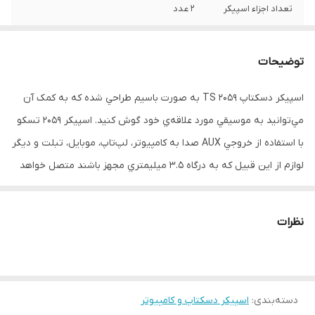
تعداد اجزاء اسپیکر
۲ عدد
مشخصات دیگر
اطلاعات بیشتر ابعاد ساب ووفر ۷.۶x۸.۷x۱۰CM
دامنه فرکانس ۱۰۰Hz-۲۰KHz اتصال دهنده ۲
توضیحات
شاخه برق و AUX نوع اسپیکر ۲ تکه با سیم
توان اسمی(P.M.P.O) ۳۵۰W توان
اسپيکر دسکتاپ TS 2059 به صورت باسيم طراحي شده که به کمک آن
واقعی(RMS) ۳Wx۲ توضیحات تکمیلی دارای
RGB LIGHTNING ، دکمه کنترل صدا بر روی
مي‌توانيد به موسيقي مورد علاقه‌ي خود گوش کنيد. اسپيکر 2059 تسکو
کابل وزن ۳۷۰G وضوح صدا ۵۸dB
با استفاده از خروجي AUX صدا به کامپيوتر، لپ‌تاپ، موبايل، تبلت و ديگر
لوازم از اين قبيل که به درگاه 3.5 ميليمتري مجهز باشند متصل خواهد
شد. وضوح صدا در اين اسپيکر معادل 80dB است. TS 2059داراي دو درگاه
خروجي هدفون ، ورودي ميکروفون و دکمه چرخشي جهت تنظيم ميزان
نظرات
صدا مي باشد. همچنین منبع تغذيه‌ آن برق شهري می باشد ، بنابراين
براي استفاده از اين اسپيکر آن را به طور مستقيم به پريز برق متصل
کنيد. طراحي این محصول به گونه‌اي است که به راحتي روي ميزکار قرار
دسته‌بندی
:
اسپیکر دسکتاپ و کامپیوتر
مي‌گيرد و از آن مي‌توان براي کامپيوترهاي دسکتاپ و لپ تاپ استفاده