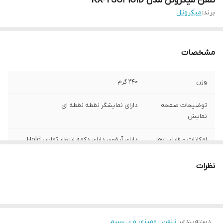
تلفن میکروتل مدل KX-TSC29CID
برند:
میکروتل
مشخصات
وزن
۲۴۰ گرم
توضیحات صفحه
دارای نمایشگر نقطه نقطه ای
نمایش
امکانات و قابلیت‌ها
دارای آیفون دارای دکمه انتظار تماس Hold
دارای ۸ حافظه شماره گیری سریع دارای ماشین
حساب دارای سیستم Recall (شماره گیری
نظرات
مجدد به صورت سریع) دارای تنظیم صدای
آیفون دارای سیستم صفر بند قابلیت اتصال به
دیوار
ویژگی‌ها
Caller ID
دسته‌بندی
:
تلفن رومیزی و بی‌سیم