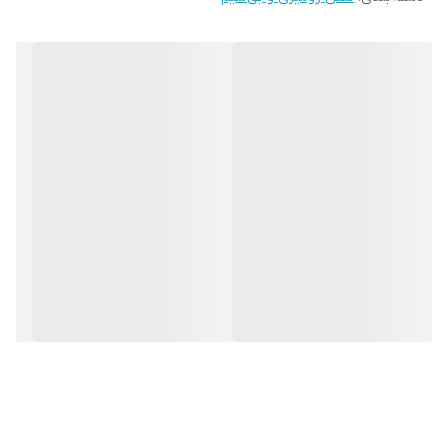
منبع تغذیه
باطری
رنگ کالا
سفید