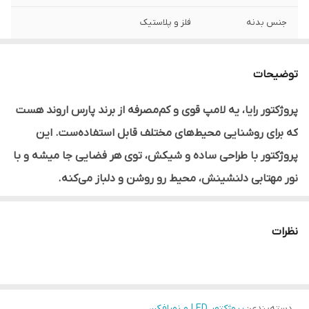
جنس بدنه
فلز و پلاستیک
رنگ نور
مهتابی
توضیحات
ولتاژ ورودی
220 ولت
پروژکتور رایا، یه لامپ قوی و کم‌مصرفه از برند پارس اروند هست
فرکانس (هرتز)
50-60
که برای روشنایی محیط‌های مختلف قابل استفاده‌ست. این
رده انرژی
A+
پروژکتور با طراحی ساده و شیکش، توی هر فضایی جا میشه و با
نور مهتابی دلنشینش، محیط رو روشن و دلباز می‌کنه.
جنس شیشه یا
شیشه سکوریت شده
حباب
نظرات
دمای رنگ (کلوین)
2700, 4000, 6500
محدوده دمای
۱۰- الی ۴۵ درجه سانتی گراد
عملکرد
دسته‌بندی
:
پروژکتور LED و نورافکن