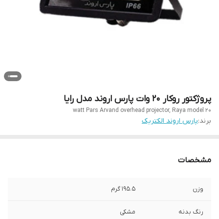
پروژکتور روکار 20 وات پارس اروند مدل رایا
20 watt Pars Arvand overhead projector, Raya model
برند:
پارس اروند الکتریک
مشخصات
وزن
۱۹۵.۵ گرم
رنگ بدنه
مشکی