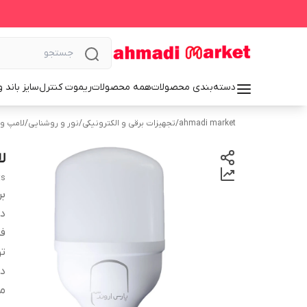
دسته‌بندی محصولات
همه محصولات
ریموت کنترل
سایز باند 
ahmadi market
/
تجهیزات برقی و الکترونیکی
/
نور و روشنایی
/
لامپ و 
لام
ts
بر
دس
ف
ت
د
می