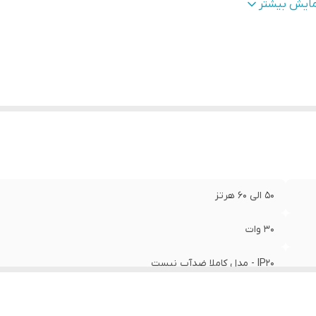
ای رنگ (کلوین)
:
3000, 6500
مایش بیشتر
تاژ ورودی (ولت)
:
220 الی 230
زن
:
360گرم
ه انرژی
:
A+
ع تراشه
:
SMD2835
50 الی 60 هرتز
30 وات
IP20 - مدل کاملا ضدآب نیست
2700