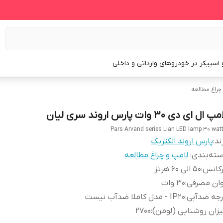
و اسپیکر در خودروهای وارداتی و داخلی
چراغ مطالعه
پ ال ای دی 30 وات پارس اروند سری لیان
Pars Arvand series Lian LED lamp 30 wat
ند:
پارس اروند الکتریک
ته‌بندی
:
لامپ و چراغ مطالعه
رکانس
:
50 الی 60 هرتز
وان مصرفی
:
30 وات
رجه ضدآبی
:
IP20 - مدل کاملا ضدآب نیست
زان روشنایی (لومن)
:
2700