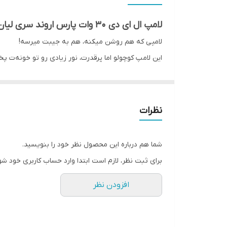
دمای رنگ (کلوین)
لامپ ال ای دی 30 وات پارس اروند سری لیان: انتخابی هوشمندانه برای روشنایی منزلت
ولتاژ ورودی (ولت)
لامپی که هم روشن میکنه، هم به جیبت میرسه!
این لامپ کوچولو اما پرقدرت، نور زیادی رو تو خونه‌ت 
وزن
خیلی زیادی داره.
رده انرژی
d
نوع تراشه
نظرات
چرا این لامپ اینقدر خاصه؟
شما هم درباره این محصول نظر خود را بنویسید.
نور دلچسب: با نور ملایم و یکنواختش، هر گوشه‌ای از خو
برای ثبت نظر، لازم است ابتدا وارد حساب کاربری خود شو
مصرف کم، روشنایی زیاد: با 30 وات برق، نوری برابر با یه لامپ معمولی 100 وات تولید می‌کنه!
نصب خیلی راحت: با یه پیچ کوچولو، لامپ رو توی هر چ
افزودن نظر
کیفیت عالی و ساخت ایران: این لامپ با بهترین مواد اولیه
خلاصه بگم که: