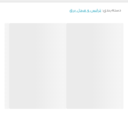
اموج های جریان و ولتاژ در این نوع ترانس ها، نوع متناوب (AC) است.
دسته‌بندی
:
ترانس و مبدل برق
به دلیل اینکه این ترانس ها توان خروجی قابل تنظیمی ندارند، توجه به
توان مصرفی دستگاه مورد نظر شما در حالت استفاده، الزامی است.
اگر باطری خارج از چرخه شارژ و دشارژ دارید به راحتی می توانید با شارژر
دو حالته که شارژر باطری های 6 ولت و 12 ولت میباشد باطری های خود را
شارژ کنید.
🕒 در مورد مدت زمان شارژ، حواستون به فرمول زیر باشه:
مدت زمان شارژ ≈ آمپر باطری / آمپر شارژر