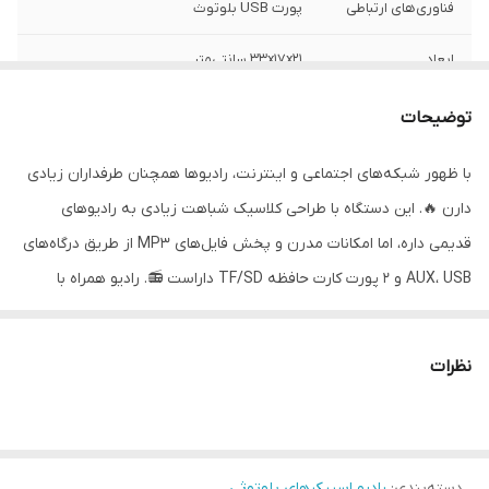
فناوری‌های ارتباطی
پورت USB بلوتوث
ابعاد
۳۳x۱۷x۲۱ سانتی‌متر
وزن
۲۲۰۰ گرم
توضیحات
اقلام همراه محصول
ریموت کنترول - کابل برق
با ظهور شبکه‌های اجتماعی و اینترنت، رادیوها همچنان طرفداران زیادی
دارن 🔥. این دستگاه با طراحی کلاسیک شباهت زیادی به رادیوهای
قدیمی داره، اما امکانات مدرن و پخش فایل‌های MP3 از طریق درگاه‌های
AUX، USB و 2 پورت کارت حافظه TF/SD داراست 📻. رادیو همراه با
قابلیت شارژ باتری داخلی و استفاده از باتری‌های معمولی UM-1، میتونه
همیشه و همه‌جا همراه خوبی براتون باشه 🔋. با خرید این محصول، نه
نظرات
فقط یک رادیو دارید، بلکه یک پلیر قدرتمند هم در اختیار دارید 🎶. با
آنتن تلسکوپی، به راحتی می‌تونید به هر ایستگاه رادیویی که دوست
دارید متصل بشید و لذت ببرید 📡. این رادیو با 3 درگاه ورودی USB، SD
دسته‌بندی
:
رادیو اسپیکرهای بلوتوثی
و TF، و همچنین قابلیت اتصال از طریق بلوتوث، یک پلیر عالی برای