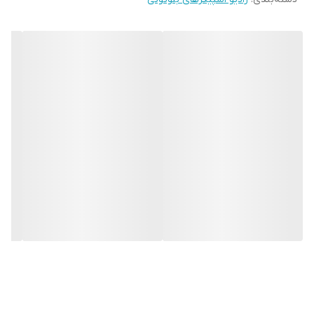
مسافرت‌ها و دورهمی‌های شما خواهد بود 📶. از دیگر ویژگی‌های این
دستگاه می‌توان به بلندگوی استریو با کیفیت و ورودی AUX اشاره کرد
🎵.