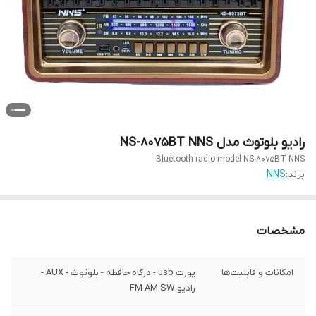
رادیو بلوتوث مدل NS-8075BT NNS
Bluetooth radio model NS-8075BT NNS
برند:
NNS
مشخصات
امکانات و قابلیت‌ها
پورت usb - درگاه حافطه - بلوتوث - AUX -
رادیو FM AM SW