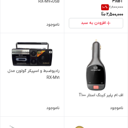
381BT
RX-M70USB
2,800,000
10
%
2,500,000
افزودن به سبد
ناموجود
رادیوضبط و اسپیکر گولون مدل
RX-M71
اف ام پلیر کینگ استار T100
ناموجود
ناموجود