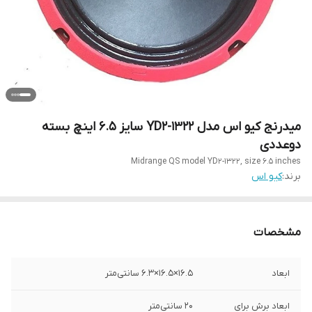
میدرنج کیو اس مدل YD2-1322 سایز 6.5 اینچ بسته
دوعددی
Midrange QS model YD2-1322, size 6.5 inches
برند:
کیو اس
مشخصات
ابعاد
۱۶.۵×۱۶.۵×۶.۳ سانتی‌متر
ابعاد برش برای
۲۰ سانتی‌متر