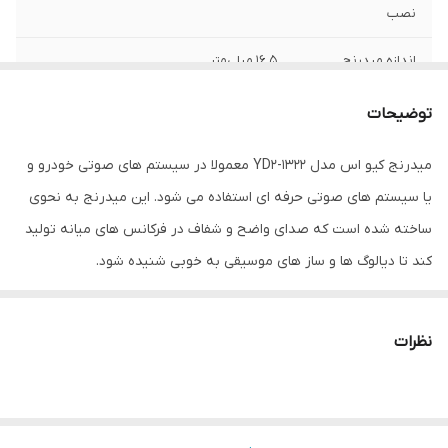
نصب
اندازه میدرنج
۱۶.۵ میلی‌متر
بیشینه صدای
۲۵ وات
توضیحات
خروجی
میدرنج کیو اس مدل YD2-1322 معمولا در سیستم های صوتی خودرو و
سایز
6.5 اینچ
یا سیستم های صوتی حرفه ای استفاده می شود. این میدرنج به نحوی
عمق نصب
7 میلی متر
ساخته شده است که صدای واضح و شفاف در فرکانس های میانه تولید
کند تا دیالوگ ها و ساز های موسیقی به خوبی شنیده شود.
فرکانس پاسخگویی
20000 هرتز
سایز توییتر
16.5
نظرات
نوع بلندگو
دایره ای