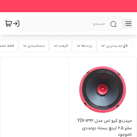
جدیدترین
برندها
قیمت
دسته‌بندی
فقط محص
میدرنج کیو اس مدل YD2-1322
سایز 6.5 اینچ بسته دوعددی
ناموجود