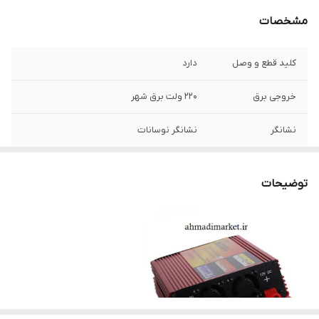
مشخصات
کلید قطع و وصل
دارد
خروجی برق
220 ولت برق شهر
نشانگر
نشانگر نوسانات
اتصالات
2 گیره مثبت و منفی
توضیحات
فرکانس
50±2hz
درگاه
درگاه USB حفاظتی
ورودی برق
DC12V