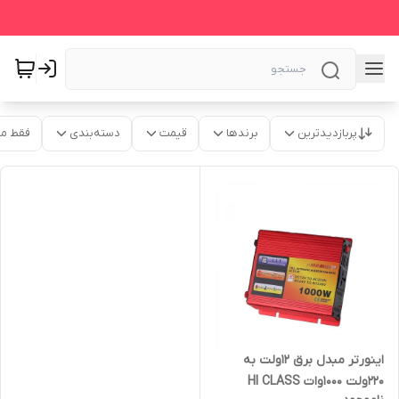
پربازدیدترین
برندها
قیمت
دسته‌بندی
فقط م
اینورتر مبدل برق 12ولت به
220ولت 1000وات HI CLASS