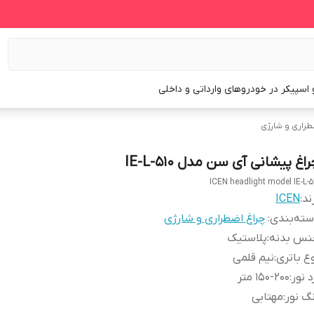
و اسپیکر در خودروهای وارداتی و داخلی
طراری و شارژی
اغ پیشانی آی سن مدل IE-L-510
ICEN headlight model IE-L-5
ند:
ICEN
ته‌بندی
:
چراغ اضطراری و شارژی
نس بدنه
:
پلاستیک
ع باتری
:
نیم قلمی
د نور
:
150-200 متر
گ نور
:
مهتابی