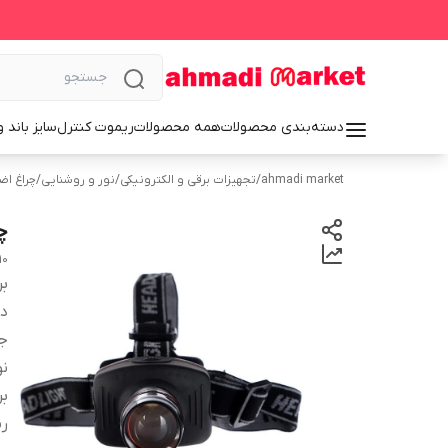
دسته‌بندی محصولات
همه محصولات
ریموت کنترل
سایز باند 
ahmadi market
/
تجهیزات برقی و الکترونیکی
/
نور و روشنایی
/
چراغ اض
چر
10
بر
دس
ج
نو
بر
رن