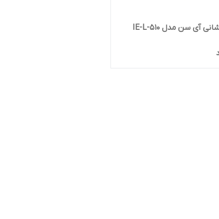
نی آی سن مدل IE-L-510