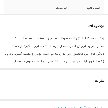
جنس کلید
پلاستیک
نوع کلید
کلید تک پل
توضیحات
نحوه نصب
چسب دوطرفه
زنگ بیسم BTP یکی از محصولات امنیتی و هشدار دهنده است که
نوع ارتباط با کلید
بی سیم
معمولا برای افرایش امنیت محل مورد استفاده قرار میگیره. از جمله
منبع تغذیه زنگ
برق خانگی - باتری
ویژگی های این محصول می توان به بی سیم بودن و نصب آسان، برد بالا
( که امکان کارکرد در فواصل دور را فراهم می کنه )، تنوع در صدای
ویژگی های زنگ
قابلیت تغییر آهنگ
ملودی، قابلیت تنظیم حساسیت سنسور، امکان اتصال به سایر سنسور
ها، دارای منبع تغذیه باتری خور، چراغ LED و مقاومت در برابر آب اشاره
نظرات
کرد که باعث شده در طیف گسترده از اماکن ( خانه ها، دفاتر کاری، مطب
ها، انبار ها، سوله ها، کارگاه ها، باغ ها، مرغ داری ها، هتل ها و... ) مورد
استفاده قرار بگیره. برد زنگ بی سیم به محل مورد استفاده خیلی بستگی
دسته‌بندی
:
آیفون صوتی و تصویری
داره، صداش کاملا بلند و مطلوبه و مصرف باتری ( یا برق ) مناسبی هم