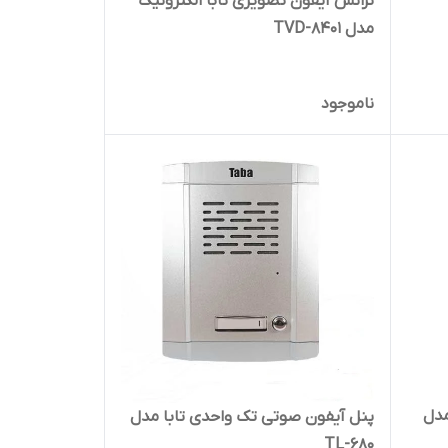
ترانس آیفون تصویری تابا الکترونیک
مدل TVD-8401
ناموجود
ا 4 سیم مدل
پنل آیفون صوتی تک واحدی تابا مدل
TL-680