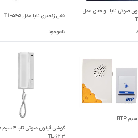
پنل آیفون صوتی تابا 1 واحدی مدل
قفل زنجیری تابا مدل TL-545
T
ناموجود
یم BTP
گوشی آیفون صوتی تاب
TL-633