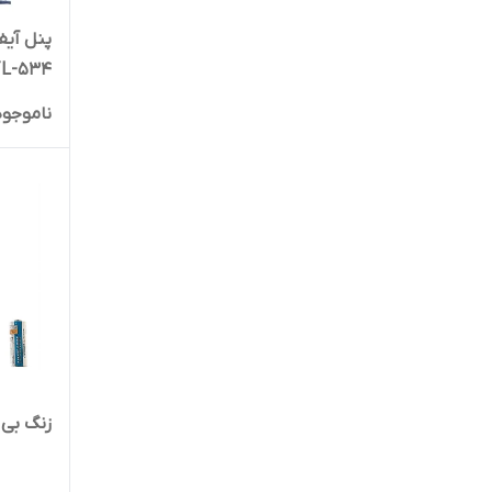
L-534
ناموجود
زنگ بی س