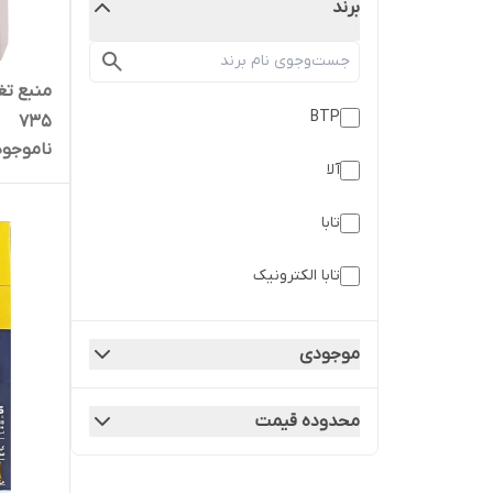
برند
BTP
735
ناموجود
آلا
تابا
تابا الکترونیک
مدترونیک
موجودی
محدوده قیمت