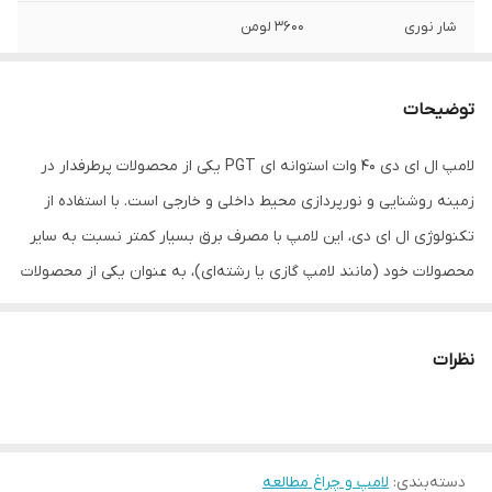
شار نوری
3600 لومن
سرپیچ
E27
توضیحات
چیپ
SMD
لامپ ال ای دی 40 وات استوانه ای PGT یکی از محصولات پرطرفدار در
کشور سازنده
ایران
زمینه روشنایی و نورپردازی محیط داخلی و خارجی است. با استفاده از
مزایا
فاقد اشعه فرابنفش و مادون قرمز
تکنولوژی ال ای دی، این لامپ با مصرف برق بسیار کمتر نسبت به سایر
محصولات خود (مانند لامپ گازی یا رشته‌ای)، به عنوان یکی از محصولات
طول عمر اسمی
15000h
اساسی در بازار برق ایران شناخته می‌شود.
وزن
202 گرم
مصرف کنندگان اصلی این لامپ، اکثر مغازه‌داران، دکه‌دارها، میوه‌فروش‌ها
نظرات
و صاحبان فروشگاه‌های بزرگ در سراسر کشور هستند که با نصب منبع
رنگ نور
مهتابی
نوری قوی در پیشخوان یا سردر مغازه خود، توانسته‌اند نظر مشتریان و
نوع لامپ
استوانه ای
عابران را به خود جلب کنند. البته می‌تواند این مدل لامپ را نیز برای
دسته‌بندی
:
لامپ و چراغ مطالعه
فضاهای داخلی ساختمان‌های اداری یا مسکونی نیز استفاده کرد.