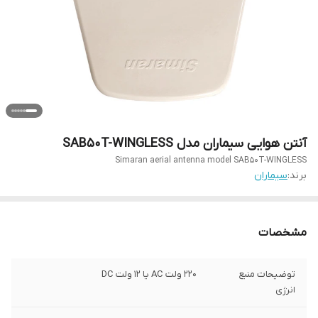
آنتن هوایی سیماران مدل SAB50T-WINGLESS
Simaran aerial antenna model SAB50T-WINGLESS
برند:
سیماران
مشخصات
توضیحات منبع
۲۲۰ ولت AC یا ۱۲ ولت DC
انرژی