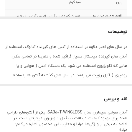
وزن
۸۰۰ گرم
اقلام همراه محصول
تقویت کننده سیگنال - فیش آنتن - پیچ و
بست لوله - درپوش ضدآب فیش آنتن -
دفترچه راهنمای نصب
توضیحات
جنس بدنه
پلاستیک
در سال های اخیر علاوه بر استفاده از آنتن های گیرنده آنالوگ ، استفاده از
آنتن های گیرنده دیجیتال بسیار فراگیر شده و تقریبا در تمامی مکان
امپدانس
۷۵ اهم
هایی که تلویزیون استفاده می شود یک دستگاه آنتن ( هوایی و یا
قدرت تقویت کننده
قدرت تقویت کننده برای فرکانس های
رومیزی ) قابل رویت می باشد .در سال های گذشته آنتن ها با شاخه
(GAIN)
۴۷۰-۸۹۰ مگاهرتز (UHF) برابر با (۳۵~۲۷)
دسی‌بل - قدرت تقویت کننده برای فرکانس
های متعدد و بلند شناخته می شدند. اما امروزه با پیشرفت تکنولوژی و
های ۱۷۰-۲۳۰ مگاهرتز (VHF) برابر با (۲۸~۲۲ )
با توجه به بالا رفتن قیمت آلومینیوم در بازار جهانی و همچنین از سوی
دسی‌بل - قدرت تقویت کننده برای فرکانس
نقد و بررسی
های ۴۰-۱۰۸ مگاهرتز (VL & FM) برابر با
دیگر جلوه ی نامطلوب آنتن های قدیمی ، آنتن ها کوچک تر شده اند و
(۲۶~۱۵) دسی‌بل
آنتن هوایی سیماران مدل SAB50T-WINGLESS، یکی از آنتن‌های طراحی
دیگر برای دریافت سیگنال به میله و شاخک های بلند احتیاجی نیست و
شده برای بهبود کیفیت دریافت سیگنال تلویزیون دیجیتال است. در
به جای آن از تقویت کننده ها استفاده می شود.آنتن اکتیو مدل
امکانات آنتن
فیش آنتن
ادامه به برخی از ویژگی‌ها، مزایا و معایب این محصول اشاره می‌کنم:
مزایا:
SAB50T یکی از محصولات شرکت سیماران می باشد.این آنتن از نوع ثابت