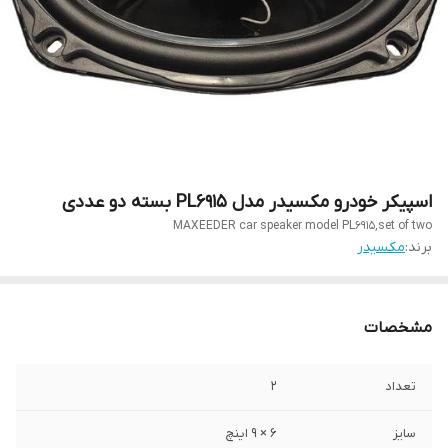
اسپیکر خودرو مکسیدر مدل PL6915 بسته دو عددی
MAXEEDER car speaker model PL6915,set of two
برند:
مکسیدر
مشخصات
تعداد
۲
سایز
۶ × ۹ اینچ