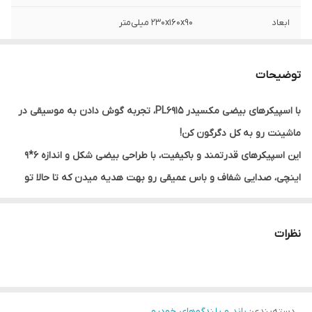
ابعاد
۲۳۰x۱۶۰x۹۰ میلی‌متر
بیشینه صدای
۸۵۰ وات
خروجی
توضیحات
عمق نصب
۹۰ میلی‌متر
با اسپیکرهای بیضی مکسیدر PL6915، تجربه گوش دادن به موسیقی در
ماشینت رو به کل دگرگون کن!
نوع
بیضی
این اسپیکرهای قدرتمند و باکیفیت، با طراحی بیضی شکل و اندازه 6*9
وزن
1500 گرم
اینچی، صدایی شفاف و باس عمیقی رو بهت هدیه میدن که تا حالا تو
ماشینت نشنیده بودی.
امپدانس
4 اهم
چرا مکسیدرPL6915؟
نظرات
صدای باکیفیت و قدرتمند: با حداکثر قدرت 750 وات و حساسیت 90
دسیبل، این اسپیکرها صدایی باورنکردنی رو در فضای ماشینت پخش می
کنن.
دسته‌بندی
:
باند و بلندگوهای خودرو
پوشش کامل فرکانسی: با دامنه پاسخ فرکانسی گسترده از 45 تا 20000