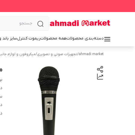
دسته‌بندی محصولات
همه محصولات
ریموت کنترل
سایز باند 
ahmadi market
/
تجهیزات صوتی و تصویری
/
میکروفون و لوازم جانب
می
بر
دس
س
دک
د