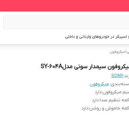
و اسپیکر در خودروهای وارداتی و داخلی
ی
/
میکروفون
کروفون سیمدار سونی مدلSY-604A
ند:
SONY
ته‌بندی
:
میکروفون
یم میکروفون
:
دارد
مه تنظیم صدا
:
دارد
کمه خاموش و روشن
:
دارد