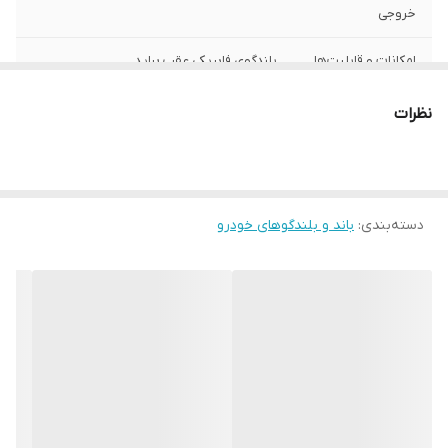
خروجی
امکانات و قابلیت‌ها
بلندگوی فابریکی عقب پراید
سایز
۵ اینچ
نظرات
دسته‌بندی
:
باند و بلندگوهای خودرو