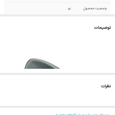
وضعیت محصول
نو
توان خروجی
۲۵ وات
توضیحات
ولتاژ مورد نیاز
12 ولت
منبع تغذیه
باتری خودرو
جنس بدنه
پلاستیک ABS
نوع بلندگو
دستی - شیپوری
ابعاد
14 * 23 * 31 سانتی متر
نظرات
شعاع میکروفون
400 متر داخل شهر و 800 متر بیرون شهر
دستی
ویژگی ها و امکانات
دارای آمپلی فایر، دارای پایه جهت نصب آسان و
دسته‌بندی
:
باند و بلندگوهای خودرو