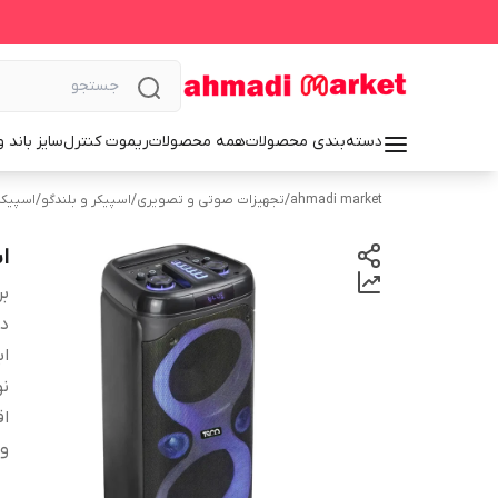
دسته‌بندی محصولات
همه محصولات
ریموت کنترل
سایز باند 
ahmadi market
/
تجهیزات صوتی و تصویری
/
اسپیکر و بلندگو
/
اسپیکر
اس
بر
دس
اب
نو
اق
و