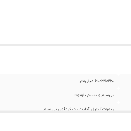
۲۶۰×۲۶۱×۶۱۰ میلی‌متر
بی‌سیم و باسیم بلوتوث
ریموت کنترل، آداپتور، میکروفون بی سیم
۶۳۰۰ گرم