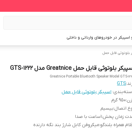
و اسپیکر در خودروهای وارداتی و داخلی
 بلوتوثی قابل حمل
پیکر بلوتوثی قابل حمل Greatnice مدل GTS-1222
Greatnice Portable Bluetooth Speaker Model GTS-12
ند:
GTS
ته‌بندی
:
اسپیکر بلوتوثی قابل حمل
زن
:
950 گرم
ع اتصال
:
بیسیم
دت زمان پخش
:
1ساعت با صدا
لام همراه بلندگو
:
میکروفن کابل شارژ بند نگه دارنده