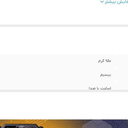
دت زمان شارژ شدن
:
2 ساعت
مایش بیشتر
بع انرژی
:
باتری
بلیت پشتیبانی از کارت حافظه تا ظرفیت
:
32 گیگابایت
گاه‌های ارتباطی
:
USB
950 گرم
بیسیم
1ساعت با صدا
میکروفن کابل شارژ بند نگه دارنده
2 ساعت