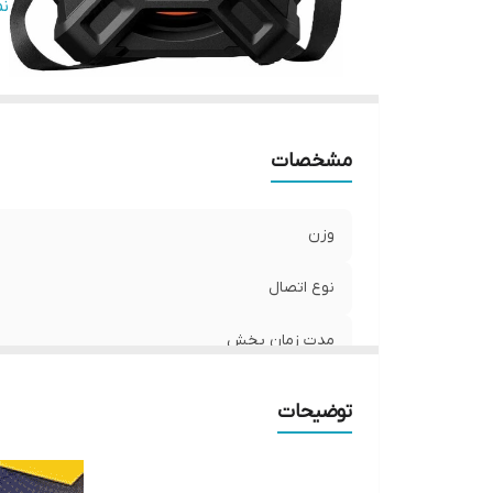
م
ن
من
قا
در
مشخصات
وزن
نوع اتصال
مدت زمان پخش
اقلام همراه بلندگو
توضیحات
مدت زمان شارژ شدن