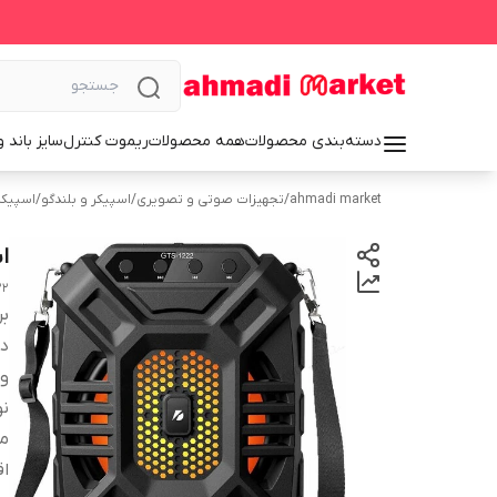
دسته‌بندی محصولات
همه محصولات
ریموت کنترل
سایز باند 
ahmadi market
/
تجهیزات صوتی و تصویری
/
اسپیکر و بلندگو
/
اسپیکر
اس
22
بر
دس
و
نو
م
اق