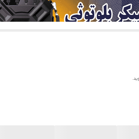
باتری
32 گیگابایت
USB
ید.