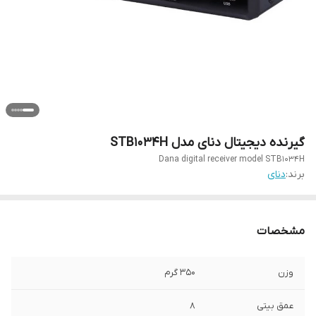
گیرنده دیجیتال دنای مدل STB1034H
Dana digital receiver model STB1034H
برند:
دنای
مشخصات
وزن
۳۵۰ گرم
عمق بیتی
۸