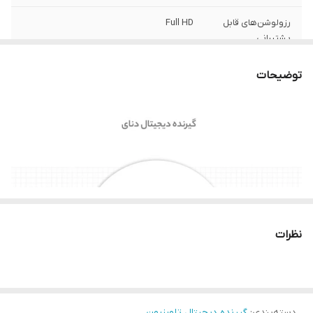
رزولوشن‌های قابل
Full HD
پشتیبانی
ظرفیت ذخیره‌ی
بیشتر از ۱۰۰۰ کانال
توضیحات
کانال
انواع اتصالات
دستگاه ریموت کنترل با دکمه های میانبر رنگی
امکانات گیرنده
PVR با USB۲.۰، ضبط برنامه‌ها بر روی فلش
دیجیتال
مموری USB یا هارد اکسترنال، دارای منوی
فارسی
امکانات ارتقا
ارتقا نرم افزار
نظرات
نسخه HbbTV
2.02
(تلویزیون هیبرید و
دریافت اطلاعات از
اینترنت)
دسته‌بندی
:
گیرنده دیجیتال تلویزیون