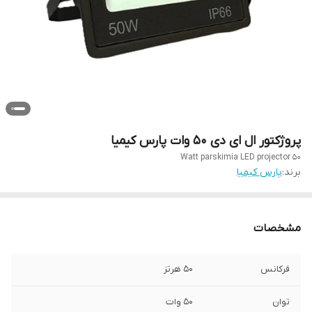
پروژکتور ال ای دی 50 وات پارس کیمیا
50 Watt parskimia LED projector
برند:
پارس کیمیا
مشخصات
فرکانس
۵۰ هرتز
توان
۵۰ وات