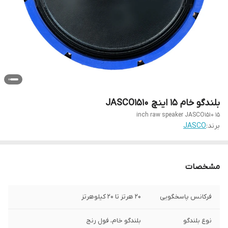
بلندگو خام 15 اینچ JASCO1510
15 inch raw speaker JASCO1510
برند:
JASCO
مشخصات
فرکانس پاسخگویی
20 هرتز تا 20 کیلوهرتز
نوع بلندگو
بلندگو خام، فول رنج