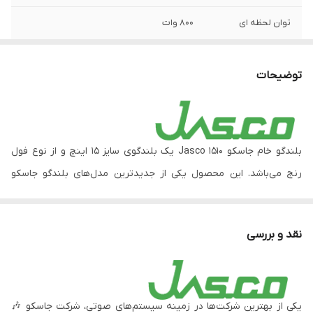
توان لحظه ای
800 وات
آمپدانس
16 اهم
توضیحات
توان خروجی
400 وات
سایز بلندگو
15 اینچ
بلندگو خام جاسکو Jasco 1510 یک بلندگوی سایز 15 اینچ و از نوع فول
سایز مگنت
18 سانتی متر
رنج می‌باشد. این محصول یکی از جدیدترین مدل‌های بلندگو جاسکو
SPL
حداکثر 96 دسیبل
است. توان خروجی این محصول 400 تا 800 وات می‌باشد. به این معنا که
حداکثر قدرت خروجی آن معادل 400 وات و قدرت خروجی لحظه‌ای آن
وزن
5 کیلوگرم
نقد و بررسی
معادل 800 وات می‌باشد. همین میزان قدرت می‌تواند صدایی بلند، فراگیر
و با وضوح بالا را ایجاد کند. جنس بدنه این محصول از آلومینیوم
دایکاست می‌باشد که در برابر فشار و ضربه و آب و هوا مقاومت بسیار
یکی از بهترین شرکت‌ها در زمینه سیستم‌های صوتی، شرکت جاسکو 🎶
بالایی دارد.