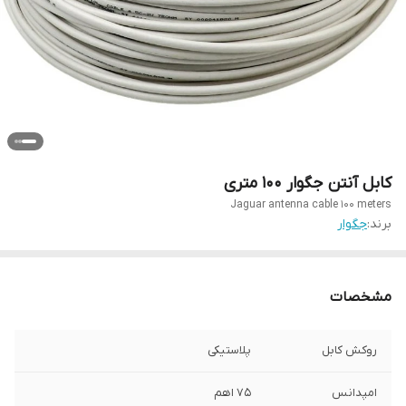
کابل آنتن جگوار ۱۰۰ متری
Jaguar antenna cable 100 meters
برند:
جگوار
مشخصات
روکش کابل
پلاستیکی
امپدانس
75 اهم