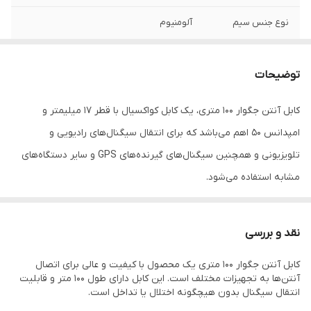
نوع جنس سیم
آلومنیوم
استاندارد
CE
توضیحات
سایز کابل
4.5C
کابل آنتن جگوار ۱۰۰ متری، یک کابل کواکسیال با قطر ۱۷ میلیمتر و
ولتاژ
2 ولت
امپدانس ۵۰ اهم می‌باشد که برای انتقال سیگنال‌های رادیویی و
طول کابل
100 متر
تلویزیونی و همچنین سیگنال‌های گیرنده‌های GPS و سایر دستگاه‌های
مشابه استفاده می‌شود.
این کابل با استفاده از مواد با کیفیت بالا و با توجه به استانداردهای
مربوطه ساخته شده است. این کابل دارای عایق داخلی با ضریب تلف کم و
نقد و بررسی
همچنین لایه‌هایی از فولاد ضد زنگ و مس برای کاهش نویز و افزایش
کابل آنتن جگوار 100 متری یک محصول با کیفیت و عالی برای اتصال
عمر مفید است.
آنتن‌ها به تجهیزات مختلف است. این کابل دارای طول 100 متر و قابلیت
همچنین در این کابل از پوشش مقاوم در برابر شرایط آب و هوایی سخت
انتقال سیگنال بدون هیچگونه اختلال یا تداخل است.
و همچنین پوشش مقاوم در برابر اشعه UV استفاده شده است، بنابراین