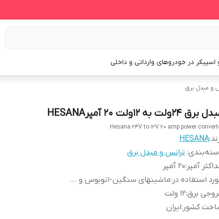
و اسپیکر در خودروهای وارداتی و داخلی
 و مبدل برق
 برق 24ولت به 12ولت 20 آمپرHESANA
Hesana 24V to 12V 20 amp power convert
ند:
HESANA
ته‌بندی
:
ترانس و مبدل برق
اکثر آمپر
:
20 آمپر
رد استفاده در
:
ماشینهای سنگین-اتوبوس و ...
روجی برق
:
12 ولت
اخت کشور
:
ایران