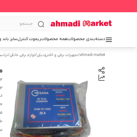
دسته‌بندی محصولات
همه محصولات
ریموت کنترل
سایز باند 
ahmadi market
/
تجهیزات برقی و الکترونیکی
/
لوازم برقی خانگی
/
ترانس
مبدل
er
بر
دس
حد
مو
خ
س