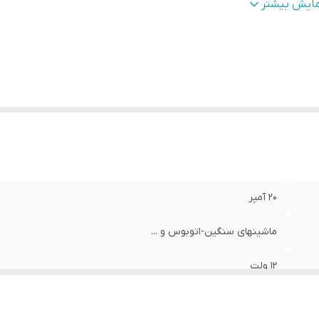
ودی برق
:
24 ولت
مایش بیشتر
20 آمپر
ماشینهای سنگین-اتوبوس و ...
12 ولت
ایران