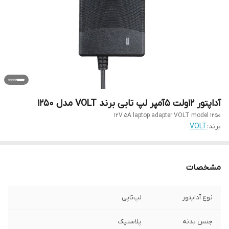
آداپتور 12ولت 5آمپر لپ تابی برند VOLT مدل ۱۲۵۰
12V 5A laptop adapter VOLT model 1250
برند:
VOLT
مشخصات
نوع آداپتور
لپ‌تاپی
جنس بدنه
پلاستیک