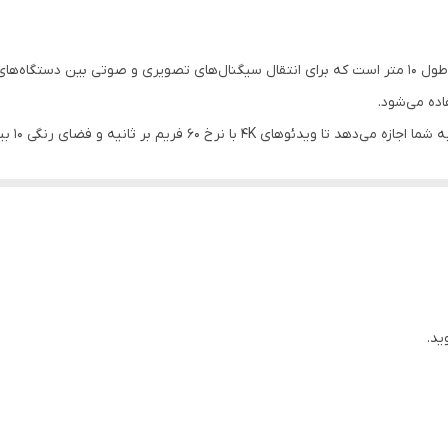
کابل HDMI مدل XP Product 10 متری یک کابل HDMI با طول 10 متر است که برای انتقال سیگنال‌های تصویری
اده می‌شود.
این کابل
کابل HDMI مدل XP Product 10 متری 
د.
ید.