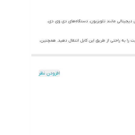
 و صوتی بین دستگاه‌های دیجیتالی مانند تلویزیون، دستگاه‌های دی وی دی،
 دارای پشتیبانی از استاندارد HDMI 2.0 است که به شما اجازه می‌دهد تا ویدئو‌های 4K با نرخ 60 فریم بر ثانیه و فضای رنگی 10 بیت را به راحتی از طریق این کابل انتقال دهید. همچنین،
دارای جک‌های HDMI باطرفین متصل شده است و همچنین دارای موصل‌های طلا 24 کارات است که از عدم انتقال سیگنال و کاهش کیفیت ویدئویی و
افزودن نظر