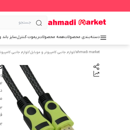
دسته‌بندی محصولات
همه محصولات
ریموت کنترل
سایز باند 
ahmadi market
/
لوازم جانبی کامپیوتر و موبایل
/
لوازم جانبی کامپیوت
کابل DMI
ng
بر
دس
م
بر
قا
بر