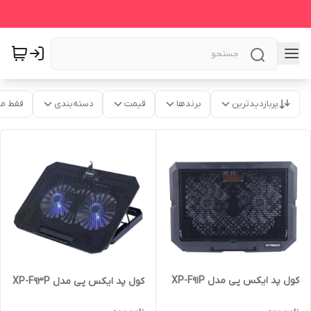
پربازدیدترین
برندها
قیمت
دسته‌بندی
فقط م
کول پد ایکس پی مدل XP-F91P
کول پد ایکس پی مدل XP-F93P