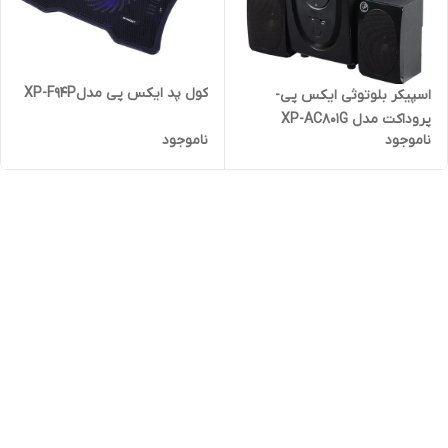
کول پد ایکس پی مدلXP-F94P
اسپیکر بلوتوثی ایکس پی-
پروداکت مدل XP-AC801G
ناموجود
ناموجود