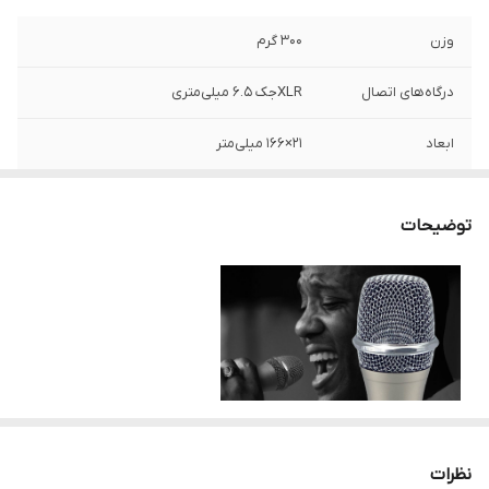
وزن
۳۰۰ گرم
درگاه‌های اتصال
XLRجک ۶.۵ میلی‌متری
ابعاد
۲۱×۱۶۶ میلی‌متر
ابعاد بسته بندی
۷۹×۲۴۵×۱۱۲
توضیحات
اقلام همراه
کابل میکروفن
منبع انرژی
جک ۳.۵میلی‌متری
سایر توضیحات
میکروفن با سیم داینامیک
سایز دیافراگم
۲ اینچ
امپدانس خروجی
۶۰۰ اهم
نظرات