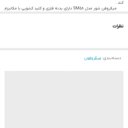
درگاه‌های اتصال
XLR
عقیده اند که Shure Sm58 بهترین و پر کاربرد ترین میکروفون تاریخ
کند .
میکروفن شور مدل SM58 دارای بدنه فلزی و کلید کشویی با مکانیزم
است. این سری میکروفون های شور با کیفیت و مقاومت فوق العاده
ویژه ای می باشد و از لحاظ دوام و طول عمر بالا از رده ی بسیار خوبی به
فرکانس پاسخ‌گویی
۵۰Hz - ۱۵kHz
قیمت بسیار معقولی دارند تا تمامی هنرمندان به سادگی کار های خود را
نظرات
ضبط و پخش کنند.
دسته‌بندی
:
میکروفون
ره می برد . بسکت فلزی نقره ای با پوشش رنگ الکترواستاتیک ضد خش
و زنگ زدگی می باشد و می توانید به راحتی در زمان طولانی بدون تعرق
دست از آن استفاده کنید . صدای با کیفیت در تولید محصولات ، از فاکتور