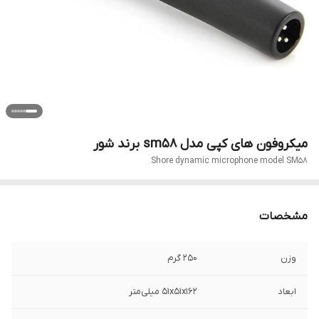
میکروفون های کپی مدل sm58 برند شور
Shore dynamic microphone model SM58
مشخصات
وزن
250 گرم
ابعاد
۵۱x۵۱x۱۶۲ میلی‌متر