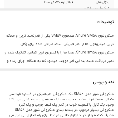
ویژگی‌های
فیلتر نرم کنندگی صدا
میکروفون حرفه‌ای
سایز دیافراگم
۲ اینچ
توضیحات
حساسیت
۵۶.۰- دسی بل
میکروفون Shure SM58، همچون SM57 یکی از قدرتمند ترین و محکم
ترین میکروفون ها از نظر فیزیکی است. طراحی شده برای وکال،
وزن بسته بندی
۳۳۰
میکروفون Shure sm58، صدا ها را با کمترین نویز اضافی، تفکیک شده و
ابعاد بسته بندی
۹۰*۱۳۰*۲۶۰
تمیز دریافت مینماید؛ این امر موجب میشود که به هنگام اجرای زنده و
یا رکورد، کار شما آسانتر و نتیجه صدایی با کیفیت بالا باشد. با Shure SM
منبع انرژی
فانتوم پاور ۲۴ + ولت
58 خارج از صدای وکال، به سادگی میتوان بهترین صدا را از آمپلیفایر های
نقد و بررسی
الگوی قطبی
کاردیود
گیتار و بیس گرفت. حجم بالای صدای میکروفون Shure Sm58 باعث
میکروفن شور مدل SM58 یک میکروفن داینامیکی در گستره فرکانسی
میشود که صدای گیتار و بیس با قدرت و عمق بیشتر به گوش برسند.
امپدانس خروجی
۳۰۰ اهم
50 الی 20000 هرتز مناسب جهت مصارف مذهبی و موسیقایی می باشد
تعداد بسیار زیادی از خوانندگان و نوازندگان در سر تا سر دنیا از
وجود یک کابل با کیفیت خوب در کنار یک کیف چرمی و یک گیره
نوع میکروفن
داینامیک
میکروفن بسیار مرغوب در بسته بندی میکروفن شور مدل SM58
میکروفون Shure SM58 استفاده میکنند و تعداد بی شماری بر این
مصرف کننده را از خرید لوازم جانبی مرتبط برای راه اندازی بی نیاز می