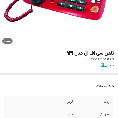
تلفن سی اف ال مدل ۹۳۱
CFL phone model 931
برند:
CFL
مشخصات
رنگ
قرمز
اسپیکر
دارد