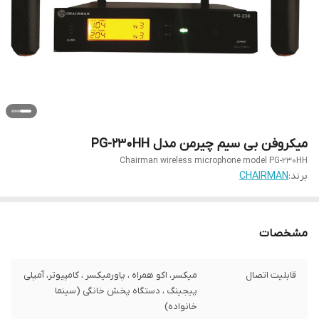
میکروفن بی سیم چیرمن مدل PG-230HH
Chairman wireless microphone model PG-230HH
برند:
CHAIRMAN
مشخصات
قابلیت اتصال
میکسر، اکو همراه ، پاورمیکسر ، کامپیوتر، آمپلی
پیجینگ ، دستگاه پخش خانگی (سینما
خانواده)