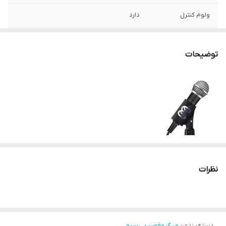
ولوم کنترل
دارد
تغذیه گیرنده
برق شهر
توضیحات
تغذیه میکروفون
باطری قلمی
برد
50-70 متر
باند فرکانسی
VHF
فرکانس پاسخ‌گویی
80Hz~15KHz ±3dB
درگاه‌های اتصال
جک ۶.۵ میلی‌متری میکروفون گیرنده-فرستنده
نظرات
منبع تغذیه
DC 9-15V
میکروفن دو دسته بی سیم Chairman یک میکروفن وایرلس دو دستی
اقلام همراه
دو عدد میکروفن دستی رابط به آمپلی آداپتور
رسیور
است که در باند فرکانسی VHF عمل می‌کند. این میکروفن بی سیم به
دسته‌بندی
:
میکروفون بی‌سیم