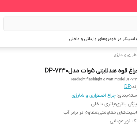
و اسپیکر در خودروهای وارداتی و داخلی
طراری و شارژی
اغ قوه هدلایتی 5وات مدلDP-7230
Headlight flashlight 5 watt model DP-72
ند:
DP
ته‌بندی
:
چراغ اضطراری و شارژی
ژگی باتری
:
باتری داخلی
بلیت‌های مقاومتی
:
مقاوم در برابر آب
گ نور
:
مهتابی