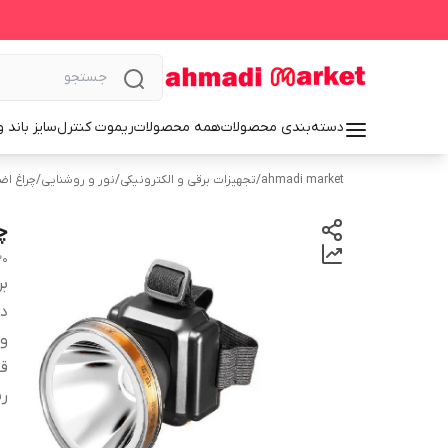
دسته‌بندی محصولات
همه محصولات
ریموت کنترل
سایز باند 
ahmadi market
/
تجهیزات برقی و الکترونیکی
/
نور و روشنایی
/
چراغ اض
چر
30
بر
دس
وی
قا
رن