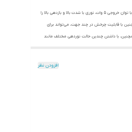
چراغ قوه هدلایتی 5 وات مدل DP-7230، یک چراغ قوه قابل حمل و با قابلیت نوردهی بالا است. این چراغ قوه با استفاده از یک ال ای دی با توان خروجی 5 وات، نوری با شدت بالا و بازدهی بالا را
نین با قابلیت چرخش در چند جهت، می‌تواند برای
لانی را دارد. همچنین، با داشتن چندین حالت نوردهی مختلف مانند
افزودن نظر