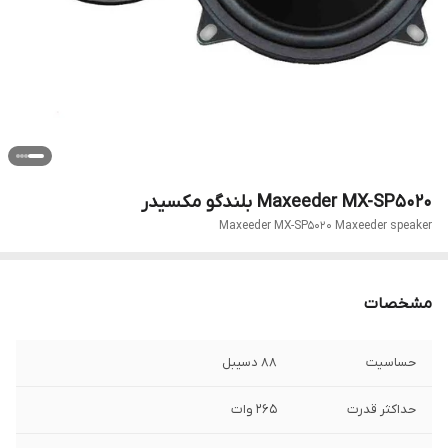
Maxeeder MX-SP5020 بلندگو مکسیدر
Maxeeder MX-SP5020 Maxeeder speaker
مشخصات
حساسیت
88 دسیبل
حداکثر قدرت
265 وات