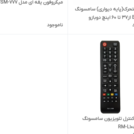
میکروفون یقه ای مدل SM-777
تحرک(پایه دیواری) سامسونگ
ناموجود
کنترل تلویزیون سامسونگ