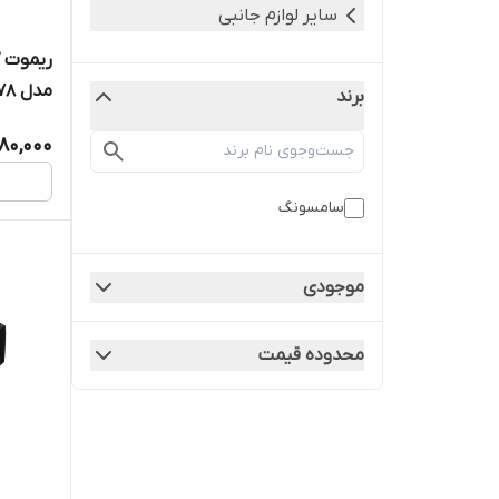
سایر لوازم جانبی
ریموت 
مدل RM-D1078
برند
80,000
سامسونگ
موجودی
محدوده قیمت