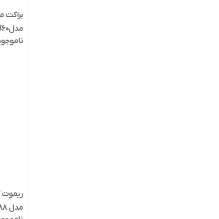
براکت م
مدلB60 از۳۷ تا ۶۰ اینچ دوبازو
ناموجود
ریموت 
مدل RM-L1088