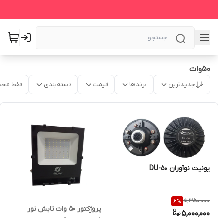
50وات
جدیدترین
برندها
قیمت
دسته‌بندی
فقط محص
یونیت نوآوران DU-50
5,350,000
6
%
پروژکتور 50 وات تابش نور
5,000,000