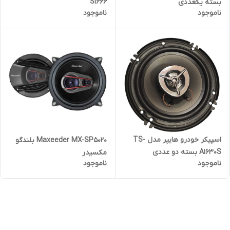
S1666
بسته یکعددی
ناموجود
ناموجود
اسپیکر خودرو هایپر مدل TS-
Maxeeder MX-SP5020 بلندگو
A1630S بسته دو عددی
مکسیدر
ناموجود
ناموجود