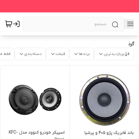
گرد
پربازدیدترین
برندها
قیمت
دسته‌بندی
فقط م
اسپیکر خودرو کنوود مدل KFC-
باند فابریک پژو 405 و پرشیا