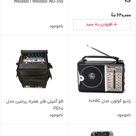
404
Weidasi WD-895 ا Weidasi
WD-895
620,000
افزودن به سبد
ناموجود
رادیو گولون مدل 606AC
اکو آمپلی فایر همراه پرشین مدل
PE201
ناموجود
ناموجود