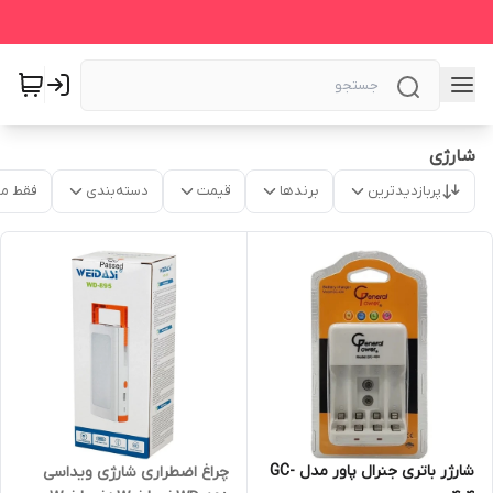
شارژی
پربازدیدترین
برندها
قیمت
دسته‌بندی
فقط م
شارژر باتری جنرال پاور مدل GC-
چراغ اضطراری شارژی ویداسی