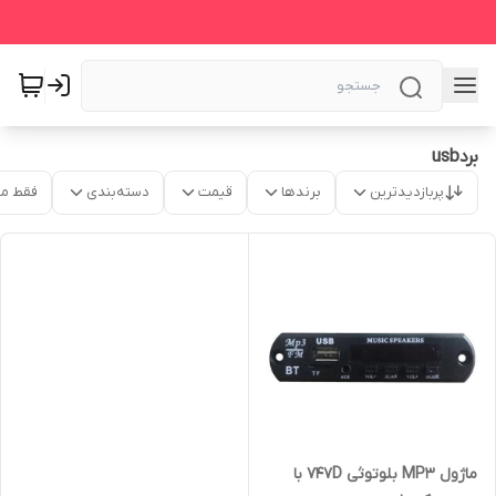
بردusb
پربازدیدترین
برندها
قیمت
دسته‌بندی
فقط م
ماژول MP3 بلوتوثی 747D با