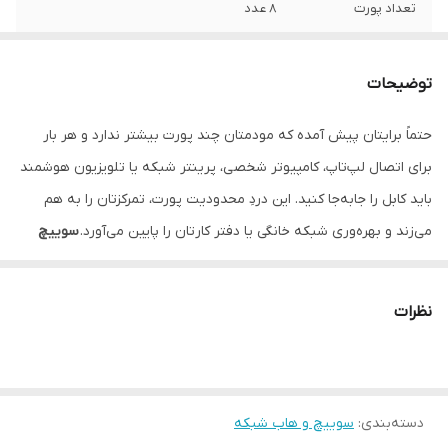
تعداد پورت
8 عدد
نوع سوئیچ
سوئیچ غیر مدیریتی
توضیحات
استاندارد ها
IEEE 802.3, IEEE 802.3u, IEEE 802.3x
حتماً برایتان پیش آمده که مودمتان چند پورت بیشتر ندارد و هر بار
وزن
159 گرم
برای اتصال لپ‌تاپ، کامپیوتر شخصی، پرینتر شبکه یا تلویزیون هوشمند
نوع پورت
RJ45
باید کابل را جابه‌جا کنید. این دردِ محدودیت پورت، تمرکزتان را به هم
می‌زند و بهره‌وری شبکه خانگی یا دفتر کارتان را پایین می‌آورد.
سوییچ
ظرفیت سوئیچینگ
1.6 گیگابیت بر ثانیه
شبکه تندا مدل S108
دقیقاً برای حل این مشکل طراحی شده است. با
نرخ انتقال داده
100 مگابیت بر ثانیه
داشتن ۸ پورت RJ45 پرسرعت، این دستگاه مثل یک توزیع‌کننده
نظرات
هوشمند عمل می‌کند و اجازه می‌دهد همه دستگاه‌های شما همزمان و
حافظه بافر
448 کیلوبایت
بدون افت سرعت به اینترنت متصل باشند.
گواهینامه‌ ها
CE, FCC, RoHS
نگران تنظیمات پیچیده نباشید. این یک
سوییچ غیرمدیریتی
(Unmanaged)
دسته‌بندی
:
سوییچ و هاب شبکه
است؛ یعنی کافی است کابل اینترنت مودم را به یکی از
جدول مک آدرس
1000