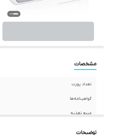
م
نو
سر
دم
نش
D
دم
س
مشخصات
تعداد پورت‌
گواهینامه‌‌ها
منبع تغذیه
رطوبت محیط عملیاتی
توضیحات