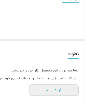
رطوبت محیط برای ذخیره سازی
محتویات بسته
نوع پورت‌ها
سرعت انتقال
دمای محیط عملیاتی
نظرات
نشانگر LED
شما هم درباره این محصول نظر خود را بنویسید.
دمای محیط برای ذخیره سازی
برای ثبت نظر، لازم است ابتدا وارد حساب کاربری خود شو
افزودن نظر