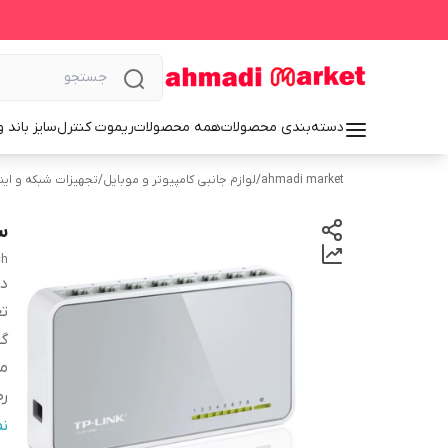
دسته‌بندی محصولات
همه محصولات
ریموت کنترل
سایز باند 
ahmadi market
/
لوازم جانبی کامپیوتر و موبایل
/
تجهیزات شبکه و این
سوئیچ
ch
دس
تع
گو
من
رط
رط
ن