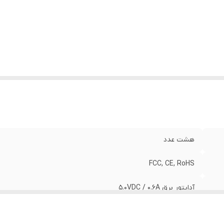
حتویات بسته
:
TL-SF1008P, آداپتور قدرت, راهنمای کاربر
ع پورت‌ها
:
۱۰/۱۰۰Mbps, Auto-Negotiation, Auto-MDI/MDIX
عت انتقال
:
۱۰/۱۰۰Mbps at Half Duplex ۲۰/۲۰۰Mbps at Full Duplex
ای محیط عملیاتی
:
۰ الی 40 درجه سانتی گراد ( ۳۲ الی ۱۰۴ درجه فارنهایت )
انگر
برای نمایش وضعیت تمام پورت ها و روشن یا خاموش بود
LE
:
دستگاه
ای محیط برای ذخیره
-۴۰ الی ۷۰ درجه سانت
ازی
:
فارنهایت )
هشت عدد
FCC, CE, RoHS
آداپتور برق ۵.۰VDC / ۰.۶A
10٪ الی 90٪ غیر چانسور