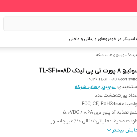
و اسپیکر در خودروهای وارداتی و داخلی
ترنت
/
سوییچ و هاب شبکه
 8 پورت تی پی لینک TL-SF1008D
TP-Link TL-SF1008D 8-port swit
ته‌بندی
:
سوییچ و هاب شبکه
داد پورت‌
:
هشت عدد
اهینامه‌‌ها
:
FCC, CE, RoHS
بع تغذیه
:
آداپتور برق ۵.۰VDC / ۰.۶A
وبت محیط عملیاتی
:
10٪ الی 90٪ غیر چانسور
وبت محیط برای ذخیره سازی
:
5٪ الی 90٪ غیر متراکم
مایش بیشتر