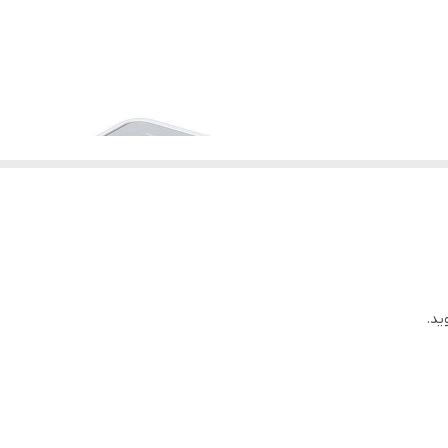
5٪ الی 90٪ غیر متراکم
TL-SF1008P, آداپتور قدرت, راهنمای کاربر
۱۰/۱۰۰Mbps, Auto-Negotiation, Auto-MDI/MDIX
۱۰/۱۰۰Mbps at Half Duplex ۲۰/۲۰۰Mbps at Full Duplex
۰ الی 40 درجه سانتی گراد ( ۳۲ الی ۱۰۴ درجه فارنهایت )
برای نمایش وضعیت تمام پورت ها و روشن یا خاموش بودن دستگاه
-۴۰ الی ۷۰ درجه سانتی گراد ( -۴۰ الی ۱۵۸ درجه فارنهایت )
ید.