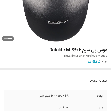
موس بی سیم Datalife M-S606
Datalife M-S606 Wireless Mouse
برند:
دیتالایف
مشخصات
ابعاد
۳۹ × ۵۸ × ۱۰۰ میلی‌متر
وزن
100 گرم