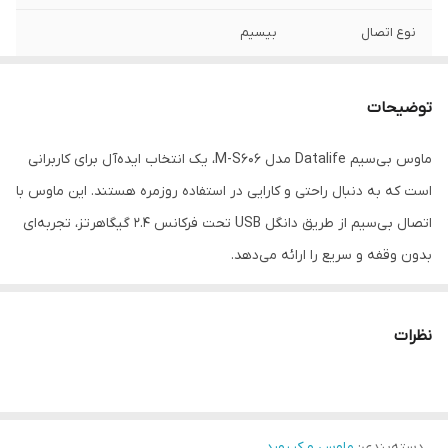
نوع اتصال
بیسیم
نوع رابط
دانگل USB
توضیحات
تامین انرژی
2 عدد باتری سایز AAA
ماوس بی‌سیم Datalife مدل M-S606، یک انتخاب ایده‌آل برای کاربرانی
امکانات و قابلیت‌ ها
قابلیت کارکردن با هر دو دست - برد اتصال بی
است که به دنبال راحتی و کارایی در استفاده روزمره هستند. این ماوس با
سیم - اتصال Plug and Play
اتصال بی‌سیم از طریق دانگل USB تحت فرکانس 2.4 گیگاهرتز، تجربه‌ای
نوع حسگر
اپتيکال
بدون وقفه و سریع را ارائه می‌دهد.
دقت موس
800 / 1600 / 3200 نقطه بر اینچ
ویژگی‌ها:
نظرات
- حسگر اپتیکال: با دقت متغیر 800، 1600 و 3200 نقطه بر اینچ، این
ماوس امکان تنظیم حساسیت را به شما می‌دهد تا بتوانید با توجه به
نیاز خود، بهترین عملکرد را داشته باشید.
دسته‌بندی
:
ماوس و کیبورد