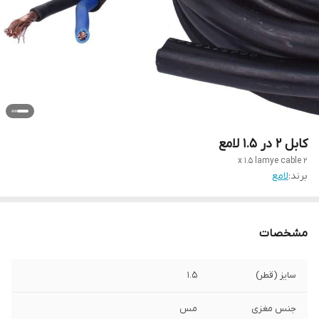
کابل 2 در 1.5 لامع
2 x 1.5 lamye cable
برند:
لامع
مشخصات
سایز (قطر)
۱.۵
جنس مغزی
مس