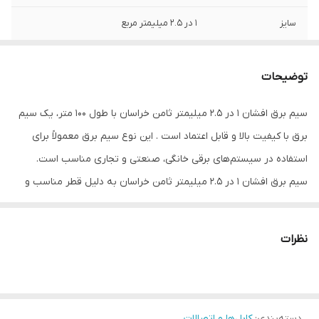
سایز
۱ در ۲.۵ میلیمتر مربع
رنگ
سبز-آبی
توضیحات
دامنه حرارتی
۵- تا ۷۰+ درجه سانتی گراد
سیم برق افشان ۱ در ۲.۵ میلیمتر ثامن خراسان با طول 100 متر، یک سیم
ولتاژ قابل تحمل
۳۰۰ تا ۵۰۰ ولت
برق با کیفیت بالا و قابل اعتماد است . این نوع سیم برق معمولاً برای
نوع عایق
PVC
استفاده در سیستم‌های برقی خانگی، صنعتی و تجاری مناسب است.
سیم برق افشان ۱ در ۲.۵ میلیمتر ثامن خراسان به دلیل قطر مناسب و
جنس با کیفیت خود، برای انتقال جریان الکتریکی به خوبی مناسب است
و می‌تواند به طور امن و موثر انتقال بار الکتریکی را فراهم کند.
نظرات
اگر نیاز به سیم برق با این مشخصات دارید، می‌توانید از سیم برق افشان
۱ در ۲.۵ میلیمتر ثامن خراسان با طول 100 متر استفاده کنید تا نیازهای
برقی خود را به خوبی برطرف کنید.
دسته‌بندی
:
کابل‌ها و اتصالات