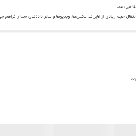
پورت USB
قا می‌دهد.
خیره و انتقال حجم زیادی از فایل‌ها، عکس‌ها، ویدیوها و سایر داده‌های شما را 
Windows Xp/Visata/۷/۸/۸.۱/۱۰ Mac Os ۱۰.۳ Linux ۲.۶
دارای استانداردهای CE/FCC/RoHS/VCI
ایل‌های خود را به دستگاه‌های مختلف مانند کامپیوتر، لپتاپ، تلویزیون و دس
دارای بند آویز فلزی
ید.