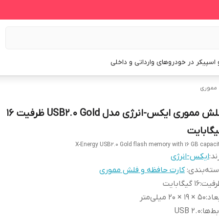
و اسپیکر در خودروهای وارداتی و داخلی
 مموری
فلش مموری ایکس-انرژی مدل USB2.0 Gold ظرفیت 16
یگابایت
X-Energy USB2.0 Gold flash memory with 16 GB capaci
ند:
ایکس-انرژی
ته‌بندی
:
کارت حافظه و فلش مموری
رفیت
:
۱۶ گیگابایت
عاد
:
۵۰ × ۱۹ × ۲۰ میلی‌متر
بط‌ها
:
USB ۲.۰