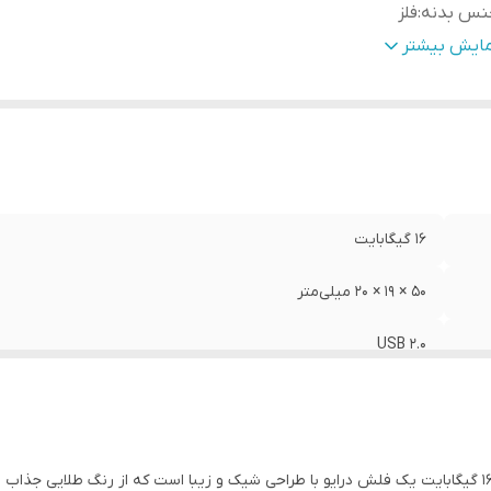
نس بدنه
:
فلز
عت استاندارد انتقال اطلاعات
:
۴۸۰ مگابیت بر ثانیه اسمی
مایش بیشتر
بع تغذیه
:
پورت USB
زگار با سیستم‌
 Xp/Visata/۷/۸/۸.۱/۱۰ Mac Os ۱۰.۳ Linux
مل‌های
:
۲.۶
یر قابلیت‌ها
:
دارای استانداردهای CE/FCC/RoHS/VCI
د
:
دارای بند آویز فلزی
۱۶ گیگابایت
۵۰ × ۱۹ × ۲۰ میلی‌متر
USB ۲.۰
فلز
۴۸۰ مگابیت بر ثانیه اسمی