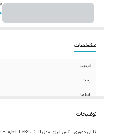
ج
سر
ن
من
سا
عا
مشخصات
سا
بن
ظرفیت
ابعاد
رابط‌ها
جنس بدنه
توضیحات
سرعت استاندارد انتقال اطلاعات