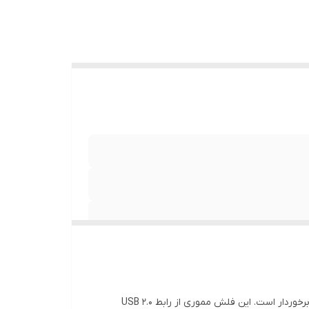
Windows
فلش مموری ایکس-انرژی مدل USB2.0 Gold با ظرفیت 16 گیگابایت یک فلش درایو با طراحی شیک و زیبا است که از رنگ طلایی جذاب برخوردار است. این فلش مموری از رابط USB 2.0