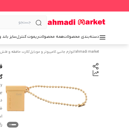
دسته‌بندی محصولات
همه محصولات
ریموت کنترل
سایز باند 
ahmadi market
/
لوازم جانبی کامپیوتر و موبایل
/
کارت حافظه و فلش
گ
ty
بر
دس
ظ
اب
را