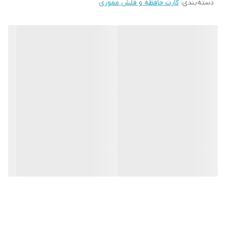
دسته‌بندی
:
کارت حافظه و فلش مموری
فلش مموری یک راه‌حل قابل اعتماد و راحت است.
طراحی جمع و جور و سبک درایو فلش دیتا پلاس گیفت 16 گیگابایتی USB
2.0 باعث می شود که به راحتی آن را در هر کجا که می روید با خود حمل
کنید. به سادگی آن را به پورت USB رایانه، لپ تاپ یا سایر دستگاه های
سازگار خود وصل کنید تا فوراً به فایل های خود دسترسی داشته باشید.
به طور کلی، درایو فلش USB 2.0 16 گیگابایتی Data Plus Gift یک راه حل
ذخیره سازی همه کاره و کاربردی است که راحتی، قابلیت اطمینان و
ظرفیت ذخیره سازی کافی را برای تمام نیازهای دیجیتال شما ارائه می
دهد.