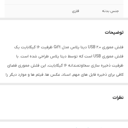
جنس بدنه
فلزی
ابعاد
۲×۱۴×۲۴ میلی‌ متر
توضیحات
سازگار با سیستم
Windows 98,ME,2000,XP,Vista,7,8,10, Linux
عامل‌های
2.4 or later،Mac 9.0 or later
فلش مموری USB 2.0 دیتا پلاس مدل Gift ظرفیت 16 گیگابایت یک
فلش مموری USB است که توسط دیتا پلاس طراحی شده است. با
ظرفیت ذخیره سازی سخاوتمندانه 16 گیگابایت، این فلش مموری فضای
کافی برای ذخیره فایل های مهم، اسناد، عکس ها، فیلم ها و موارد دیگر را
فراهم می کند.
رابط USB 2.0 سرعت انتقال داده سریع را تضمین می کند و به شما امکان
نظرات
می دهد فایل های خود را به سرعت و به راحتی بین دستگاه ها انتقال
دهید. چه در حال پشتیبان‌گیری از داده‌های مهم، انتقال فایل‌ها بین
رایانه‌ها یا حمل فایل‌های چندرسانه‌ای خود در حال حرکت باشید، این