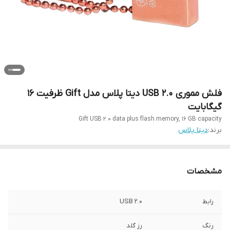
فلش مموری USB 2.0 دیتا پلاس مدل Gift ظرفیت 16
گیگابایت
Gift USB 2.0 data plus flash memory, 16 GB capacity
برند:
دیتا پلاس
مشخصات
رابط‌
USB 2.0
رنگ
رز گلد