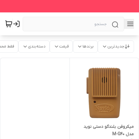
جدیدترین
برندها
قیمت
دسته‌بندی
فقط محص
میکروفن بلندگو دستی نوید
مدل M-G40